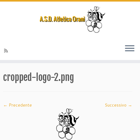
Passa
al
cropped-logo-2.png
contenuto
← Precedente
Successivo →