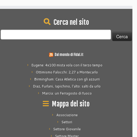
Cerca nel sito
Ricerca
per:
Dal mondo di Fidal.it
Eugene: 4x100 mista vola con il terzo tempo
Ottimismo Falocchi: 2,27 a Montecarlo
Birmingham: Casa Atletica con gli azzurri
Diaz, Furlani, Iapichino, l'alto: salti da urlo
Marcia: un Ferragosto di fuoco
Mappa del sito
Associazione
Settori
Settore Giovanile
Settore Master