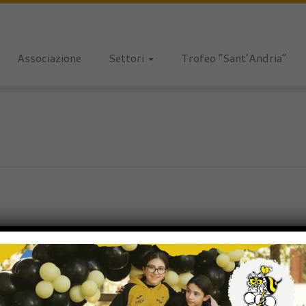
Associazione
Settori
Trofeo “Sant’Andria”