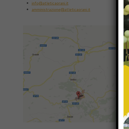
info@atleticaorani.it
amministrazione@atleticaorani.it