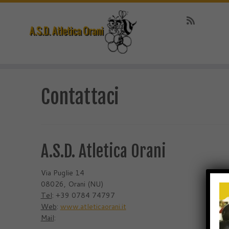
Passa
al
Contattaci
contenuto
A.S.D. Atletica Orani
Via Puglie 14
08026, Orani (NU)
Tel
: +39 0784 74797
Web
:
www.atleticaorani.it
Mail
: