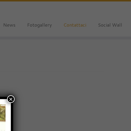
News
Fotogallery
Contattaci
Social Wall
×